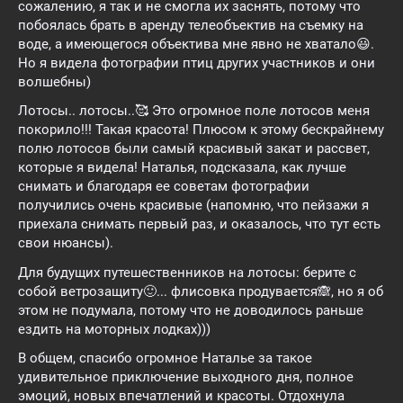
сожалению, я так и не смогла их заснять, потому что
побоялась брать в аренду телеобъектив на съемку на
воде, а имеющегося объектива мне явно не хватало😃.
Но я видела фотографии птиц других участников и они
волшебны)
Лотосы.. лотосы..🥰 Это огромное поле лотосов меня
покорило!!! Такая красота! Плюсом к этому бескрайнему
полю лотосов были самый красивый закат и рассвет,
которые я видела! Наталья, подсказала, как лучше
снимать и благодаря ее советам фотографии
получились очень красивые (напомню, что пейзажи я
приехала снимать первый раз, и оказалось, что тут есть
свои нюансы).
Для будущих путешественников на лотосы: берите с
собой ветрозащиту🙂... флисовка продувается🙈, но я об
этом не подумала, потому что не доводилось раньше
ездить на моторных лодках)))
В общем, спасибо огромное Наталье за такое
удивительное приключение выходного дня, полное
эмоций, новых впечатлений и красоты. Отдохнула