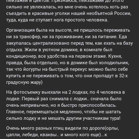
пейзажей и цветов. Признаюсь, пейзажами до этого
сильно не увлекалась, но мне очень хотелось хоть раз
съездить в красивые уголки нашей необъятной России,
туда, куда не ступает нога простого человека.
Организация была на высоте, не пришлось переживать
ни за трансфер, ни за проживание, ни за питание. Еда
закупалась централизовано перед тем, как ехать на базу
отдыха. Жили в уютном домике, в комнате был
кондиционер, все удобства на первом этаже. Кухня,
правда, была отдельно, но в домике был холодильник,
так что йогурты на быстрый перекус можно было себе
купить и не переживать о том, что они пропадут в 32-х
градусную жару)
На фотосъемку выехали на 2 лодках, по 4 человека в
лодке. Первый раз снимала с лодки.. сначала было
очень непривычно, но я быстро приспособилась.
Главное, перемещаться медленно, чтобы не шатать
сильно лодку и не мешать другим участникам тура!
Очень много разных птиц видели по дороге(орлы,
цапли, лебеди, кваквы.. и много кого еще)...к