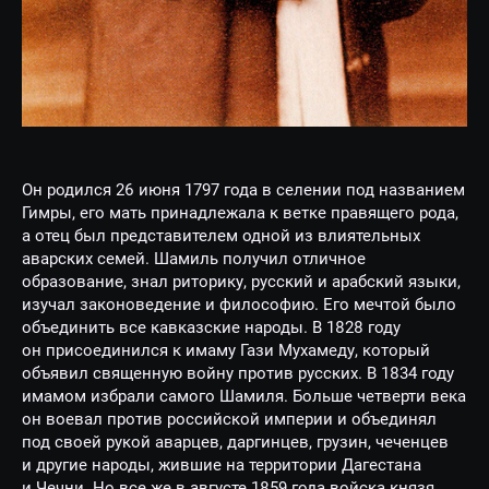
Он родился 26 июня 1797 года в селении под названием
Гимры, его мать принадлежала к ветке правящего рода,
а отец был представителем одной из влиятельных
аварских семей. Шамиль получил отличное
образование, знал риторику, русский и арабский языки,
изучал законоведение и философию. Его мечтой было
объединить все кавказские народы. В 1828 году
он присоединился к имаму Гази Мухамеду, который
объявил священную войну против русских. В 1834 году
имамом избрали самого Шамиля. Больше четверти века
он воевал против российской империи и объединял
под своей рукой аварцев, даргинцев, грузин, чеченцев
и другие народы, жившие на территории Дагестана
и Чечни. Но все же в августе 1859 года войска князя