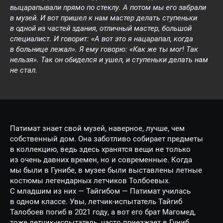
выцарапывали прямо по стеклу. А потом мы его забрали
в музей. И вот пришел к нам мастер делать ступеньки
в одной из частей здания, отличный мастер, большой
специалист. И говорит: «А вот это я нацарапал, когда
в больнице лежал». Я ему говорю: «Как же ты мог! Так
нельзя». Так он обиделся и ушел, и ступеньки делать нам
не стал.
Патимат знает свой музей, наверное, лучше, чем
собственный дом. Она заботливо собирает предметы
в коллекцию, ведь здесь хранятся вещи не только
из очень давних времен, но и современные. Когда
мы были в Гунибе, в музее были выставлены летные
костюмы легендарных летчиков Толбоевых.
С младшим из них — Тайгибом — Патимат училась
в одном классе. Увы, летчик-испытатель Тайгиб
Талобоев погиб в 2021 году, а вот его брат Магомед,
тоже летчик-испытатель, часто приезжает в Гуниб.