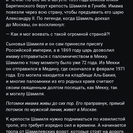
Барятинского берут крепость Шамиля в Гунибе. Имама
повезли через всю страну, чтобы предъявить его царю
Александру II. По легенде, когда Шамиль доехал
до Москвы, он воскликнул:
— Как я мог воевать с такой огромной страной?!
Сыновья Шамиля и он сам принесли присягу
Российской империи, а в 1869 году царь дозволил
имаму отправиться с паломничеством в Мекку.
Шамилю к тому моменту было уже 72 года. Из Мекки
он отправился в Медину, где скончался в феврале 1971
года. Его могила находится на кладбище Аль-Бакия,
и многие паломники из его родных краев считают
своим священным долгом посещать, как Мекку, так
и могилу Шамиля.
Потомки имама живы до сих пор. Его праправнук, прямой
потомок по мужской линии, живет в Москве.
К крепости Шамиля нужно подниматься по извилистой
тропе, это требует изрядно сил и времени. А начинается
тропа от Шамилевских ворот, которые стоят на дороге,