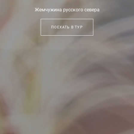
Жемчужина русского севера
ПОЕХАТЬ В ТУР